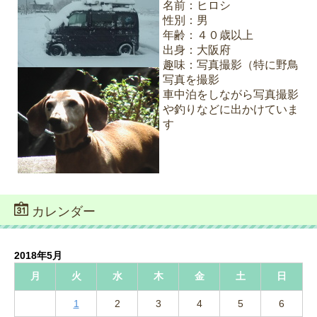
名前：ヒロシ
性別：男
年齢：４０歳以上
出身：大阪府
趣味：写真撮影（特に野鳥
写真を撮影
車中泊をしながら写真撮影
や釣りなどに出かけていま
す
カレンダー
2018年5月
月
火
水
木
金
土
日
1
2
3
4
5
6