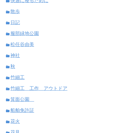
快適に寝るために
散歩
日記
服部緑地公園
松任谷由美
神社
秋
竹細工
竹細工 工作 アウトドア
箕面公園
船舶免許証
花火
花見