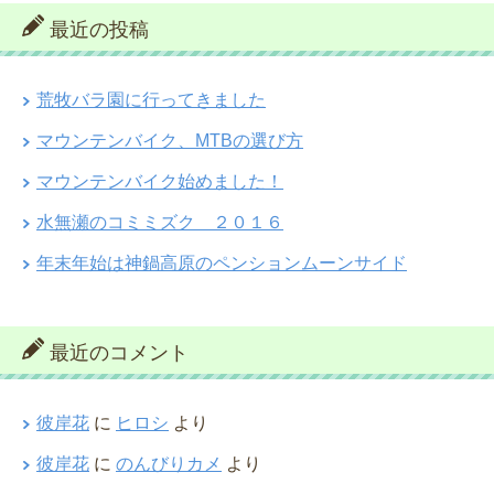
最近の投稿
荒牧バラ園に行ってきました
マウンテンバイク、MTBの選び方
マウンテンバイク始めました！
水無瀬のコミミズク ２０１６
年末年始は神鍋高原のペンションムーンサイド
最近のコメント
彼岸花
に
ヒロシ
より
彼岸花
に
のんびりカメ
より