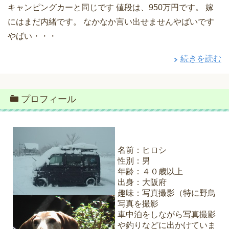
キャンピングカーと同じです 値段は、950万円です。 嫁
にはまだ内緒です。 なかなか言い出せませんやばいです
やばい・・・
続きを読む
プロフィール
名前：ヒロシ
性別：男
年齢：４０歳以上
出身：大阪府
趣味：写真撮影（特に野鳥
写真を撮影
車中泊をしながら写真撮影
や釣りなどに出かけていま