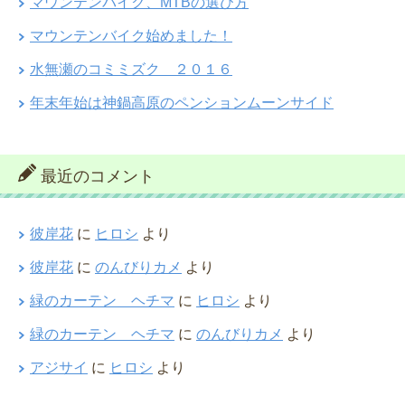
マウンテンバイク、MTBの選び方
マウンテンバイク始めました！
水無瀬のコミミズク ２０１６
年末年始は神鍋高原のペンションムーンサイド
最近のコメント
彼岸花
に
ヒロシ
より
彼岸花
に
のんびりカメ
より
緑のカーテン ヘチマ
に
ヒロシ
より
緑のカーテン ヘチマ
に
のんびりカメ
より
アジサイ
に
ヒロシ
より