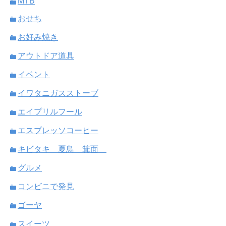
MTB
おせち
お好み焼き
アウトドア道具
イベント
イワタニガスストーブ
エイプリルフール
エスプレッソコーヒー
キビタキ 夏鳥 箕面
グルメ
コンビニで発見
ゴーヤ
スイーツ