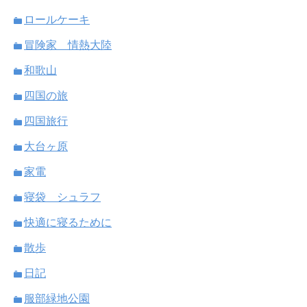
ロールケーキ
冒険家 情熱大陸
和歌山
四国の旅
四国旅行
大台ヶ原
家電
寝袋 シュラフ
快適に寝るために
散歩
日記
服部緑地公園