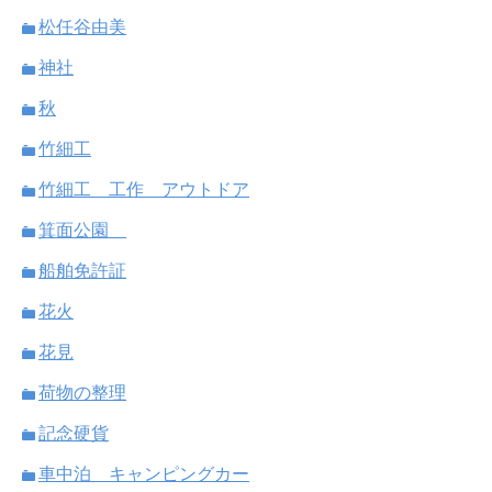
松任谷由美
神社
秋
竹細工
竹細工 工作 アウトドア
箕面公園
船舶免許証
花火
花見
荷物の整理
記念硬貨
車中泊 キャンピングカー