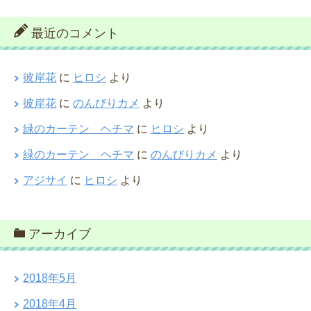
最近のコメント
彼岸花
に
ヒロシ
より
彼岸花
に
のんびりカメ
より
緑のカーテン ヘチマ
に
ヒロシ
より
緑のカーテン ヘチマ
に
のんびりカメ
より
アジサイ
に
ヒロシ
より
アーカイブ
2018年5月
2018年4月