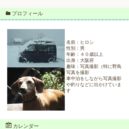
プロフィール
名前：ヒロシ
性別：男
年齢：４０歳以上
出身：大阪府
趣味：写真撮影（特に野鳥
写真を撮影
車中泊をしながら写真撮影
や釣りなどに出かけていま
す
カレンダー