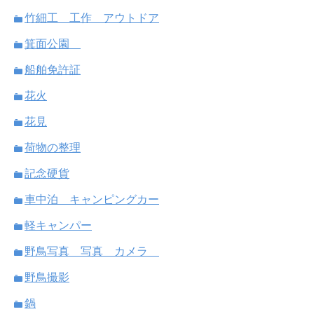
竹細工 工作 アウトドア
箕面公園
船舶免許証
花火
花見
荷物の整理
記念硬貨
車中泊 キャンピングカー
軽キャンパー
野鳥写真 写真 カメラ
野鳥撮影
鍋