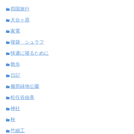
四国旅行
大台ヶ原
家電
寝袋 シュラフ
快適に寝るために
散歩
日記
服部緑地公園
松任谷由美
神社
秋
竹細工