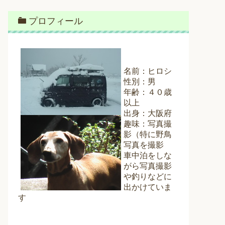
プロフィール
名前：ヒロシ
性別：男
年齢：４０歳
以上
出身：大阪府
趣味：写真撮
影（特に野鳥
写真を撮影
車中泊をしな
がら写真撮影
や釣りなどに
出かけていま
す