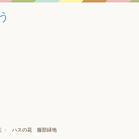
う
園
ハスの花 服部緑地