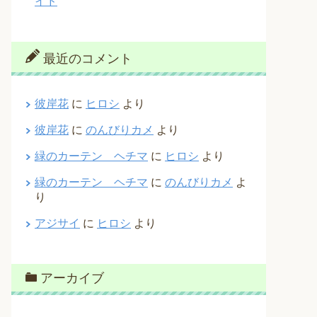
イド
最近のコメント
彼岸花
に
ヒロシ
より
彼岸花
に
のんびりカメ
より
緑のカーテン ヘチマ
に
ヒロシ
より
緑のカーテン ヘチマ
に
のんびりカメ
よ
り
アジサイ
に
ヒロシ
より
アーカイブ