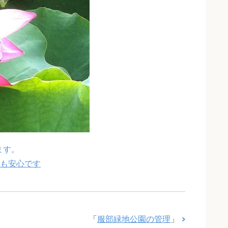
ます。
も安心です
「
服部緑地公園の管理
」