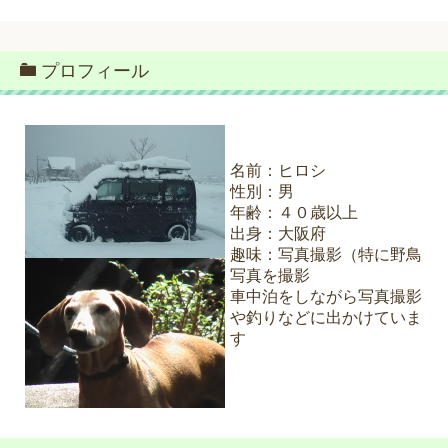
プロフィール
名前：ヒロシ
性別：男
年齢：４０歳以上
出身：大阪府
趣味：写真撮影（特に野鳥
写真を撮影
車中泊をしながら写真撮影
や釣りなどに出かけていま
す