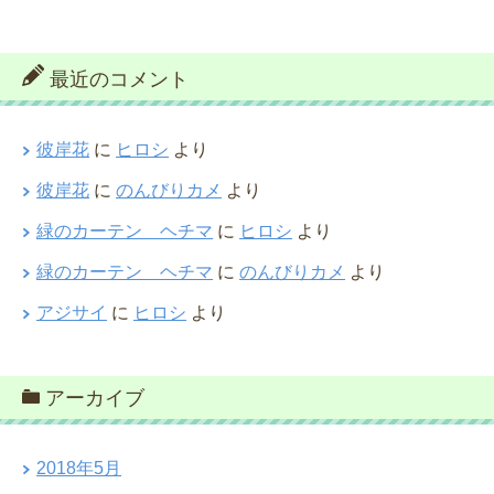
最近のコメント
彼岸花
に
ヒロシ
より
彼岸花
に
のんびりカメ
より
緑のカーテン ヘチマ
に
ヒロシ
より
緑のカーテン ヘチマ
に
のんびりカメ
より
アジサイ
に
ヒロシ
より
アーカイブ
2018年5月