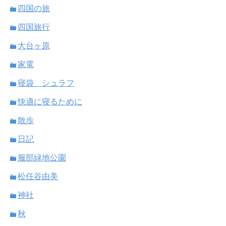
四国の旅
四国旅行
大台ヶ原
家電
寝袋 シュラフ
快適に寝るために
散歩
日記
服部緑地公園
松任谷由美
神社
秋