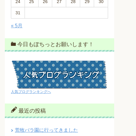
24
25
26
27
28
29
30
31
« 5月
今日もぽちっとお願いします！
人気ブログランキングへ
最近の投稿
荒牧バラ園に行ってきました