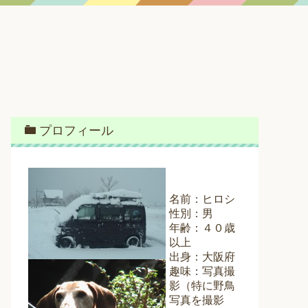
プロフィール
名前：ヒロシ
性別：男
年齢：４０歳
以上
出身：大阪府
趣味：写真撮
影（特に野鳥
写真を撮影