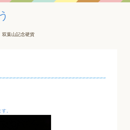
う
双葉山記念硬貨
ます。