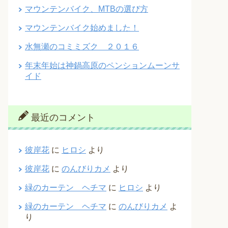
マウンテンバイク、MTBの選び方
マウンテンバイク始めました！
水無瀬のコミミズク ２０１６
年末年始は神鍋高原のペンションムーンサ
イド
最近のコメント
彼岸花
に
ヒロシ
より
彼岸花
に
のんびりカメ
より
緑のカーテン ヘチマ
に
ヒロシ
より
緑のカーテン ヘチマ
に
のんびりカメ
よ
り