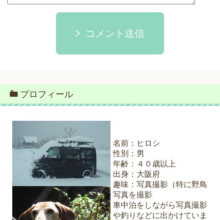
コメント送信
プロフィール
名前：ヒロシ
性別：男
年齢：４０歳以上
出身：大阪府
趣味：写真撮影（特に野鳥
写真を撮影
車中泊をしながら写真撮影
や釣りなどに出かけていま