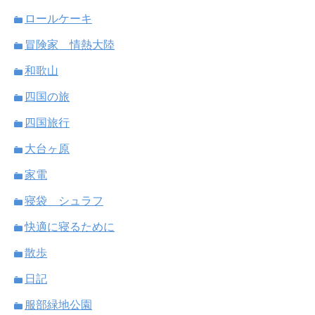
ロールケーキ
冒険家 情熱大陸
和歌山
四国の旅
四国旅行
大台ヶ原
家電
寝袋 シュラフ
快適に寝るために
散歩
日記
服部緑地公園