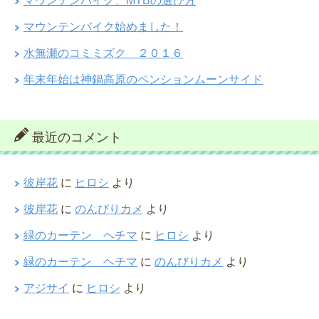
マウンテンバイク、MTBの選び方
マウンテンバイク始めました！
水無瀬のコミミズク ２０１６
年末年始は神鍋高原のペンションムーンサイド
最近のコメント
彼岸花
に
ヒロシ
より
彼岸花
に
のんびりカメ
より
緑のカーテン ヘチマ
に
ヒロシ
より
緑のカーテン ヘチマ
に
のんびりカメ
より
アジサイ
に
ヒロシ
より