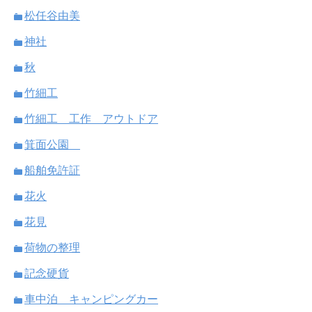
松任谷由美
神社
秋
竹細工
竹細工 工作 アウトドア
箕面公園
船舶免許証
花火
花見
荷物の整理
記念硬貨
車中泊 キャンピングカー