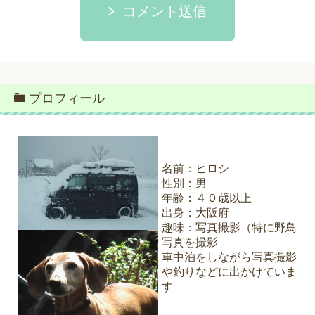
コメント送信
プロフィール
名前：ヒロシ
性別：男
年齢：４０歳以上
出身：大阪府
趣味：写真撮影（特に野鳥
写真を撮影
車中泊をしながら写真撮影
や釣りなどに出かけていま
す