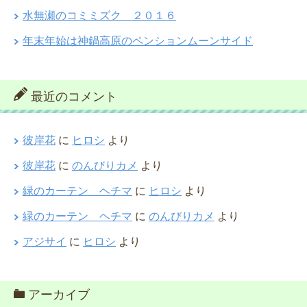
水無瀬のコミミズク ２０１６
年末年始は神鍋高原のペンションムーンサイド
最近のコメント
彼岸花
に
ヒロシ
より
彼岸花
に
のんびりカメ
より
緑のカーテン ヘチマ
に
ヒロシ
より
緑のカーテン ヘチマ
に
のんびりカメ
より
アジサイ
に
ヒロシ
より
アーカイブ