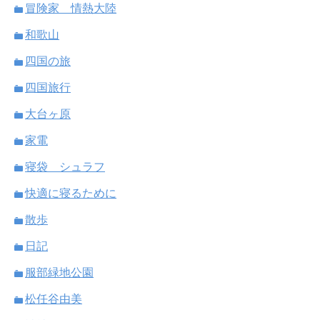
冒険家 情熱大陸
和歌山
四国の旅
四国旅行
大台ヶ原
家電
寝袋 シュラフ
快適に寝るために
散歩
日記
服部緑地公園
松任谷由美